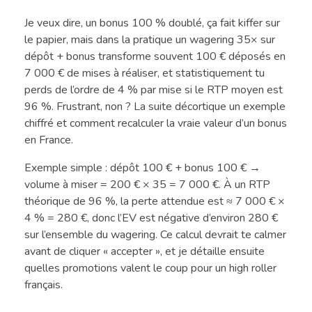
Je veux dire, un bonus 100 % doublé, ça fait kiffer sur
le papier, mais dans la pratique un wagering 35× sur
dépôt + bonus transforme souvent 100 € déposés en
7 000 € de mises à réaliser, et statistiquement tu
perds de l’ordre de 4 % par mise si le RTP moyen est
96 %. Frustrant, non ? La suite décortique un exemple
chiffré et comment recalculer la vraie valeur d’un bonus
en France.
Exemple simple : dépôt 100 € + bonus 100 € →
volume à miser = 200 € × 35 = 7 000 €. À un RTP
théorique de 96 %, la perte attendue est ≈ 7 000 € ×
4 % = 280 €, donc l’EV est négative d’environ 280 €
sur l’ensemble du wagering. Ce calcul devrait te calmer
avant de cliquer « accepter », et je détaille ensuite
quelles promotions valent le coup pour un high roller
français.