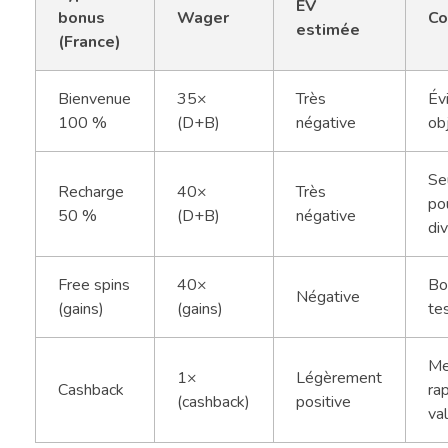
EV
bonus
Wager
Co
estimée
(France)
Bienvenue
35×
Très
Évi
100 %
(D+B)
négative
obj
Se
Recharge
40×
Très
po
50 %
(D+B)
négative
di
Free spins
40×
Bo
Négative
(gains)
(gains)
te
Me
1×
Légèrement
Cashback
ra
(cashback)
positive
va