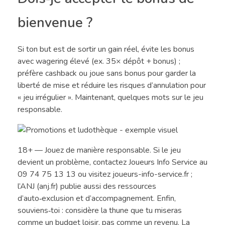
bienvenue ?
Si ton but est de sortir un gain réel, évite les bonus
avec wagering élevé (ex. 35× dépôt + bonus) ;
préfère cashback ou joue sans bonus pour garder la
liberté de mise et réduire les risques d’annulation pour
« jeu irrégulier ». Maintenant, quelques mots sur le jeu
responsable.
18+ — Jouez de manière responsable. Si le jeu
devient un problème, contactez Joueurs Info Service au
09 74 75 13 13 ou visitez joueurs-info-service.fr ;
l’ANJ (anj.fr) publie aussi des ressources
d’auto‑exclusion et d’accompagnement. Enfin,
souviens‑toi : considère la thune que tu miseras
comme un budget loisir, pas comme un revenu. La