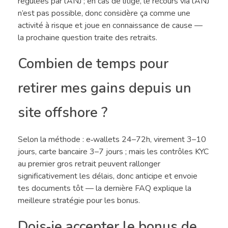
régulées par l’ANJ ; en cas de litige, le recours via l’ANJ
n’est pas possible, donc considère ça comme une
activité à risque et joue en connaissance de cause —
la prochaine question traite des retraits.
Combien de temps pour
retirer mes gains depuis un
site offshore ?
Selon la méthode : e‑wallets 24–72h, virement 3–10
jours, carte bancaire 3–7 jours ; mais les contrôles KYC
au premier gros retrait peuvent rallonger
significativement les délais, donc anticipe et envoie
tes documents tôt — la dernière FAQ explique la
meilleure stratégie pour les bonus.
Dois‑je accepter le bonus de