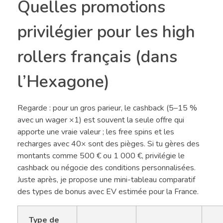
Quelles promotions
privilégier pour les high
rollers français (dans
l’Hexagone)
Regarde : pour un gros parieur, le cashback (5–15 %
avec un wager ×1) est souvent la seule offre qui
apporte une vraie valeur ; les free spins et les
recharges avec 40× sont des pièges. Si tu gères des
montants comme 500 € ou 1 000 €, privilégie le
cashback ou négocie des conditions personnalisées.
Juste après, je propose une mini-tableau comparatif
des types de bonus avec EV estimée pour la France.
Type de