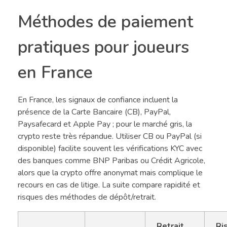
Méthodes de paiement
pratiques pour joueurs
en France
En France, les signaux de confiance incluent la
présence de la Carte Bancaire (CB), PayPal,
Paysafecard et Apple Pay ; pour le marché gris, la
crypto reste très répandue. Utiliser CB ou PayPal (si
disponible) facilite souvent les vérifications KYC avec
des banques comme BNP Paribas ou Crédit Agricole,
alors que la crypto offre anonymat mais complique le
recours en cas de litige. La suite compare rapidité et
risques des méthodes de dépôt/retrait.
Retrait
Ri