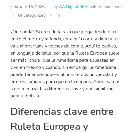
February 15, 2026
by
AA Digital 360
with
no comment
Uncategorized
¿Qué onda? Si eres de la raza que juega desde el cel
entre el metro y la fonda, esta guía corta y directa te
va a ahorrar lana y noches de coraje. Aquí te explico,
en lenguaje de calle, por qué la Ruleta Europea suele
ser más “chida” que la Americana para apuestas en
vivo en México y cuándo, sin embargo, la Americana
puede tener sentido—y al final te doy un checklist y
errores comunes para que no la riegues. Ahora vamos
a desmenuzar las diferencias clave y qué significan
para tu bolsillo.
Diferencias clave entre
Ruleta Europea y