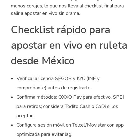
menos corajes, lo que nos lleva al checklist final para
salir a apostar en vivo sin drama.
Checklist rápido para
apostar en vivo en ruleta
desde México
Verifica la licencia SEGOB y KYC (INE y
comprobante) antes de registrarte.
Confirma métodos: OXXO Pay para efectivo, SPEI
para retiros; considera Todito Cash o CoDi si los
aceptan.
Configura sesión móvil en Telcel/Movistar con app
optimizada para evitar lag.