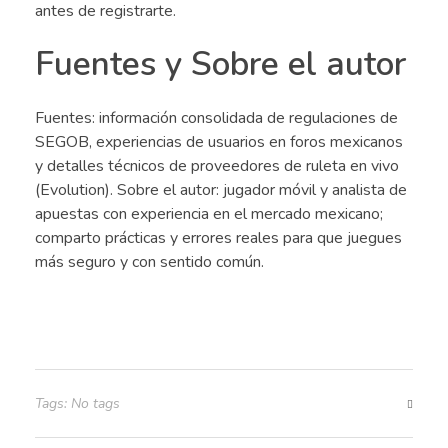
antes de registrarte.
Fuentes y Sobre el autor
Fuentes: información consolidada de regulaciones de
SEGOB, experiencias de usuarios en foros mexicanos
y detalles técnicos de proveedores de ruleta en vivo
(Evolution). Sobre el autor: jugador móvil y analista de
apuestas con experiencia en el mercado mexicano;
comparto prácticas y errores reales para que juegues
más seguro y con sentido común.
Tags: No tags