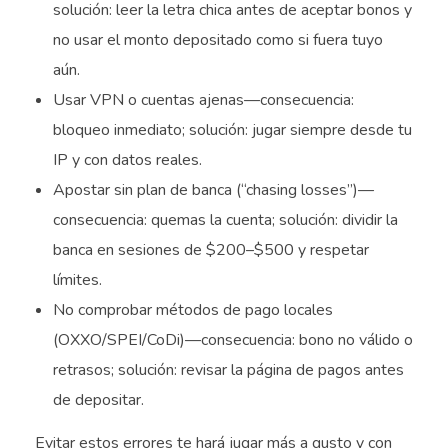
solución: leer la letra chica antes de aceptar bonos y
no usar el monto depositado como si fuera tuyo
aún.
Usar VPN o cuentas ajenas—consecuencia:
bloqueo inmediato; solución: jugar siempre desde tu
IP y con datos reales.
Apostar sin plan de banca (“chasing losses”)—
consecuencia: quemas la cuenta; solución: dividir la
banca en sesiones de $200–$500 y respetar
límites.
No comprobar métodos de pago locales
(OXXO/SPEI/CoDi)—consecuencia: bono no válido o
retrasos; solución: revisar la página de pagos antes
de depositar.
Evitar estos errores te hará jugar más a gusto y con