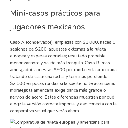
Mini-casos prácticos para
jugadores mexicanos
Caso A (conservador): empiezas con $1,000, haces 5
sesiones de $200, apuestas externas a la ruleta
europea y esperas cobrarlas; resultado probable:
menor varianza y salida más tranquila. Caso B (más
arriesgado): apuestas $500 por ronda en la americana
tratando de cazar una racha, y terminas perdiendo
$2,500 en pocas rondas si la suerte no te acompaña;
moraleja: la americana exige banca más grande o
nervios de acero. Estas diferencias muestran por qué
elegir la versión correcta importa, y eso conecta con la
comparativa visual que verás ahora.