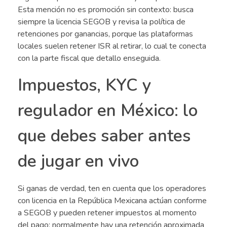
Esta mención no es promoción sin contexto: busca
siempre la licencia SEGOB y revisa la política de
retenciones por ganancias, porque las plataformas
locales suelen retener ISR al retirar, lo cual te conecta
con la parte fiscal que detallo enseguida.
Impuestos, KYC y
regulador en México: lo
que debes saber antes
de jugar en vivo
Si ganas de verdad, ten en cuenta que los operadores
con licencia en la República Mexicana actúan conforme
a SEGOB y pueden retener impuestos al momento
del pago; normalmente hay una retención aproximada