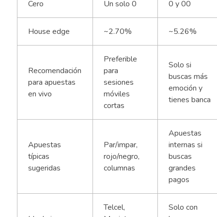
Cero
Un solo 0
0 y 00
House edge
~2.70%
~5.26%
Preferible
Solo si
Recomendación
para
buscas más
para apuestas
sesiones
emoción y
en vivo
móviles
tienes banca
cortas
Apuestas
Apuestas
Par/impar,
internas si
típicas
rojo/negro,
buscas
sugeridas
columnas
grandes
pagos
Telcel,
Solo con