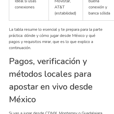
Ideal si usas
Movistar,
buena
conexiones
AT&T
conexión y
(estabilidad)
banca sólida
La tabla resume lo esencial y te prepara para la parte
práctica: dónde y cómo jugar desde México y qué
pagos y requisitos mirar, que es lo que explico a
continuación.
Pagos, verificación y
métodos locales para
apostar en vivo desde
México
Si vas a jugar desde CDMX, Monterrey o Guadalajara