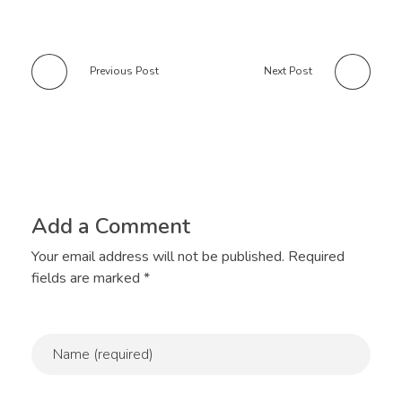
Previous Post
Next Post
Add a Comment
Your email address will not be published. Required
fields are marked *