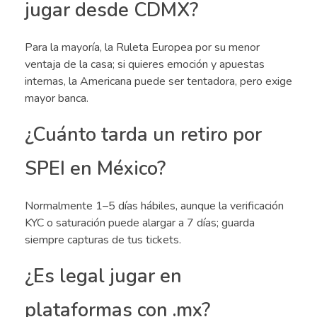
jugar desde CDMX?
Para la mayoría, la Ruleta Europea por su menor
ventaja de la casa; si quieres emoción y apuestas
internas, la Americana puede ser tentadora, pero exige
mayor banca.
¿Cuánto tarda un retiro por
SPEI en México?
Normalmente 1–5 días hábiles, aunque la verificación
KYC o saturación puede alargar a 7 días; guarda
siempre capturas de tus tickets.
¿Es legal jugar en
plataformas con .mx?