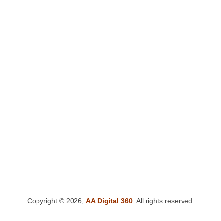
Sign Up
Keep me up to date with content, updates, and offers from AA
Digital 360
Copyright © 2026,
AA Digital 360
. All rights reserved.