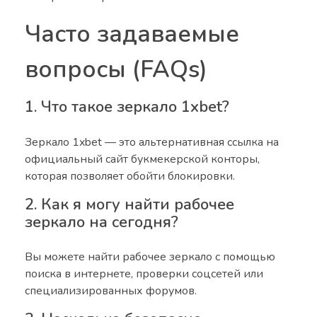
Часто задаваемые
вопросы (FAQs)
1. Что такое зеркало 1xbet?
Зеркало 1xbet — это альтернативная ссылка на
официальный сайт букмекерской конторы,
которая позволяет обойти блокировки.
2. Как я могу найти рабочее
зеркало на сегодня?
Вы можете найти рабочее зеркало с помощью
поиска в интернете, проверки соцсетей или
специализированных форумов.