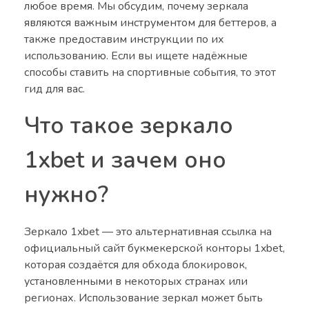
любое время. Мы обсудим, почему зеркала
являются важным инструментом для беттеров, а
также предоставим инструкции по их
использованию. Если вы ищете надёжные
способы ставить на спортивные события, то этот
гид для вас.
Что такое зеркало
1xbet и зачем оно
нужно?
Зеркало 1xbet — это альтернативная ссылка на
официальный сайт букмекерской конторы 1xbet,
которая создаётся для обхода блокировок,
установленными в некоторых странах или
регионах. Использование зеркал может быть