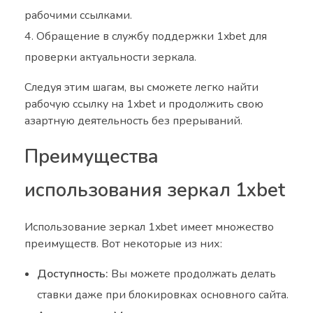
рабочими ссылками.
Обращение в службу поддержки 1xbet для
проверки актуальности зеркала.
Следуя этим шагам, вы сможете легко найти
рабочую ссылку на 1xbet и продолжить свою
азартную деятельность без прерываний.
Преимущества
использования зеркал 1xbet
Использование зеркал 1xbet имеет множество
преимуществ. Вот некоторые из них:
Доступность:
Вы можете продолжать делать
ставки даже при блокировках основного сайта.